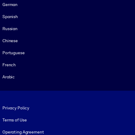
German
Spanish
Russian
Chinese
Portuguese
French
Arabic
Footer legal
Privacy Policy
Terms of Use
Operating Agreement