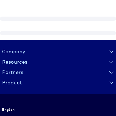
Visually hidden Text
Company
Resources
Partners
Product
Language
English