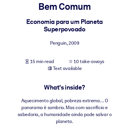
Bem Comum
BY SYSTEM
For LMS/LXP
Economia para um Planeta
Superpovoado
Bring bite-sized, verified knowledge into your LMS/LXP for stronge
learning results.
Penguin
,
2009
For Corporate Libraries
Enrich your corporate library with trusted, ready-to-use business
15 min read
10 take-aways
knowledge.
Text available
For AI Systems
Fuel your AI systems with reliable, structured knowledge to improv
What's inside?
outputs.
Aquecimento global, pobreza extrema… O
panorama é sombrio. Mas com sacrifício e
sabedoria, a humanidade ainda pode salvar o
planeta.