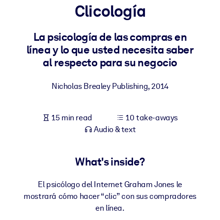
Clicología
BY SYSTEM
For LMS/LXP
La psicología de las compras en
línea y lo que usted necesita saber
Bring bite-sized, verified knowledge into your LMS/LXP for stronge
al respecto para su negocio
learning results.
For Corporate Libraries
Nicholas Brealey Publishing
,
2014
Enrich your corporate library with trusted, ready-to-use business
knowledge.
15 min read
10 take-aways
For AI Systems
Audio & text
Fuel your AI systems with reliable, structured knowledge to improv
outputs.
What's inside?
El psicólogo del Internet Graham Jones le
mostrará cómo hacer “clic” con sus compradores
en línea.