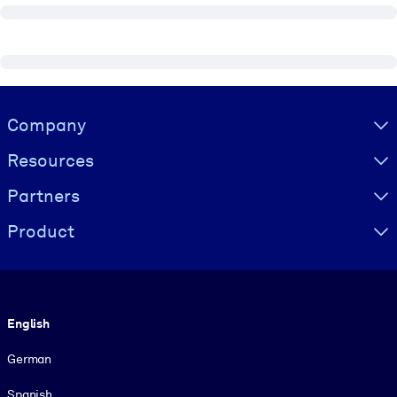
Visually hidden Text
Company
Resources
Partners
Product
Language
English
German
Spanish