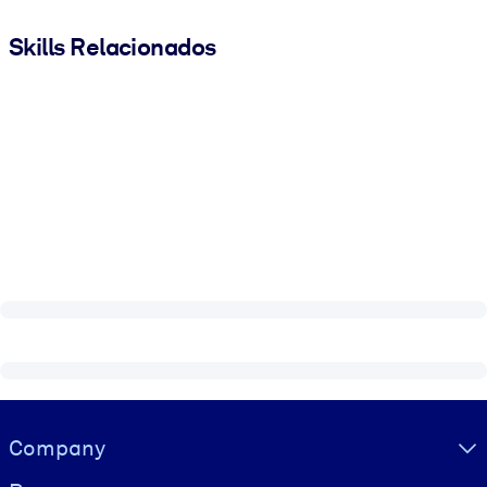
Skills Relacionados
Visually hidden Text
Company