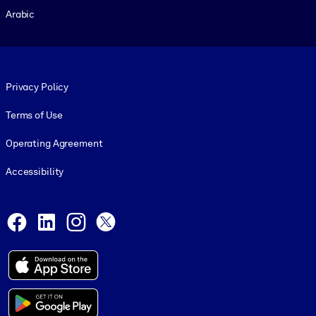
Arabic
Footer legal
Privacy Policy
Terms of Use
Operating Agreement
Accessibility
Social and Apps
Facebook
LinkedIn
Instagram
X