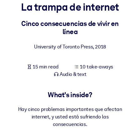
La trampa de internet
BY SYSTEM
For LMS/LXP
Cinco consecuencias de vivir en
línea
Bring bite-sized, verified knowledge into your LMS/LXP for stronge
learning results.
University of Toronto Press
,
2018
For Corporate Libraries
Enrich your corporate library with trusted, ready-to-use business
15 min read
10 take-aways
knowledge.
Audio & text
For AI Systems
Fuel your AI systems with reliable, structured knowledge to improv
What's inside?
outputs.
Hay cinco problemas importantes que afectan
internet, y usted está sufriendo las
consecuencias.