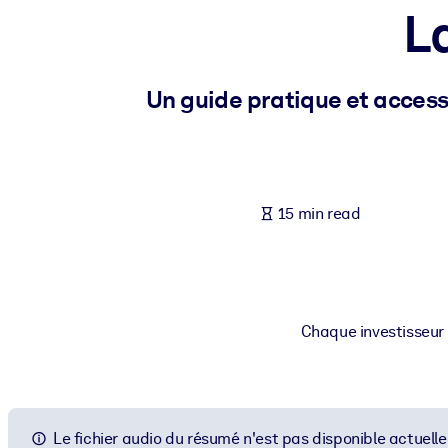
La
BY SYSTEM
For LMS/LXP
Bring bite-sized, verified knowledge into your LMS/LXP for stronger
Un guide pratique et accessi
For Corporate Libraries
Enrich your corporate library with trusted, ready-to-use business 
For AI Systems
15 min read
Fuel your AI systems with reliable, structured knowledge to improv
Chaque investisseur d
Le fichier audio du résumé n'est pas disponible actuell