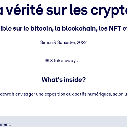
 vérité sur les cryp
 learning results.
ble sur le bitcoin, la blockchain, les NFT 
knowledge.
Simon & Schuster
,
2022
8 take-aways
e outputs.
What's inside?
evrait envisager une exposition aux actifs numériques, selon un
ement.