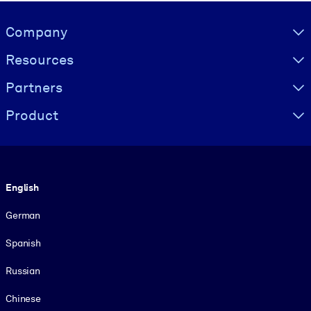
Visually hidden Text
Company
Resources
Partners
Product
Language
English
German
Spanish
Russian
Chinese