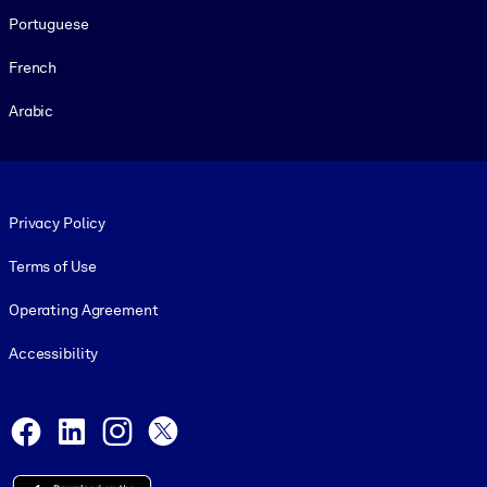
Portuguese
French
Arabic
Footer legal
Privacy Policy
Terms of Use
Operating Agreement
Accessibility
Social and Apps
Facebook
LinkedIn
Instagram
X