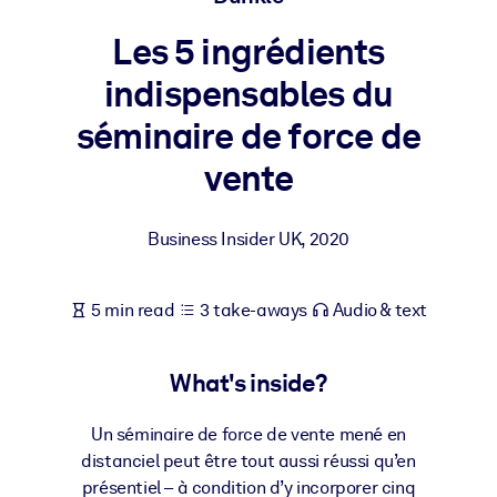
Les 5 ingrédients
BY SYSTEM
For LMS/LXP
indispensables du
Bring bite-sized, verified knowledge into your LMS/LXP for stronge
séminaire de force de
learning results.
vente
For Corporate Libraries
Enrich your corporate library with trusted, ready-to-use business
Business Insider UK
,
2020
knowledge.
For AI Systems
5 min read
3 take-aways
Audio & text
Fuel your AI systems with reliable, structured knowledge to improv
outputs.
What's inside?
Un séminaire de force de vente mené en
distanciel peut être tout aussi réussi qu’en
présentiel – à condition d’y incorporer cinq