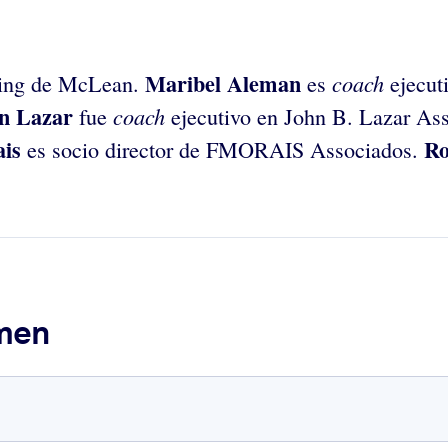
Maribel Aleman
coach
ching de McLean.
es
ejecut
n Lazar
coach
fue
ejecutivo en John B. Lazar As
ais
Ro
es socio director de FMORAIS Associados.
umen