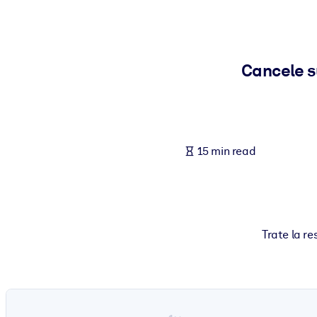
BY SYSTEM
For LMS/LXP
Bring bite-sized, verified knowledge into your LMS/LXP for stronger
Cancele s
For Corporate Libraries
Enrich your corporate library with trusted, ready-to-use business 
For AI Systems
15 min read
Fuel your AI systems with reliable, structured knowledge to improv
Trate la r