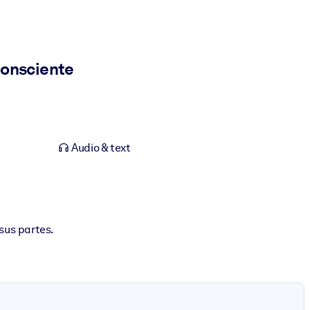
consciente
Audio & text
sus partes.