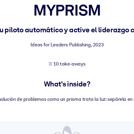
MYPRISM
 learning results.
u piloto automático y active el liderazgo 
knowledge.
Ideas for Leaders Publishing
,
2023
10 take-aways
e outputs.
What's inside?
esolución de problemas como un prisma trata la luz: sepárela en 