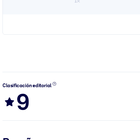
1×
Clasificación editorial
9