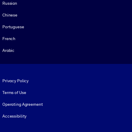
Russian
Chinese
Portuguese
French
Arabic
Footer legal
Privacy Policy
Terms of Use
Operating Agreement
Accessibility
Social and Apps