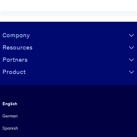
Visually hidden Text
Company
Resources
Partners
Product
Language
English
German
Spanish