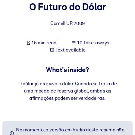
O Futuro do Dólar
BY SYSTEM
For LMS/LXP
Cornell UP
,
2009
Bring bite-sized, verified knowledge into your LMS/LXP for stronge
learning results.
15 min read
10 take-aways
For Corporate Libraries
Text available
Enrich your corporate library with trusted, ready-to-use business
knowledge.
What's inside?
For AI Systems
O dólar já era; viva o dólar. Quando se trata de
Fuel your AI systems with reliable, structured knowledge to improv
uma moeda de reserva global, ambas as
outputs.
afirmações podem ser verdadeiras.
No momento, a versão em áudio deste resumo não