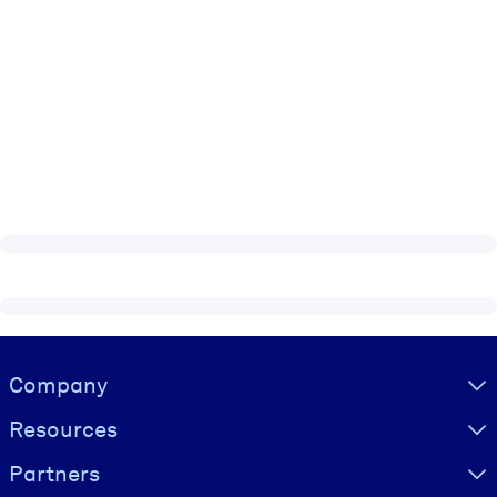
Visually hidden Text
Company
Resources
Partners