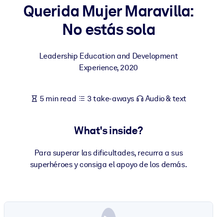
Querida Mujer Maravilla:
BY SYSTEM
No estás sola
For LMS/LXP
Bring bite-sized, verified knowledge into your LMS/LXP for stronge
Leadership Education and Development
learning results.
Experience
,
2020
For Corporate Libraries
Enrich your corporate library with trusted, ready-to-use business
5 min read
3 take-aways
Audio & text
knowledge.
For AI Systems
What's inside?
Fuel your AI systems with reliable, structured knowledge to improv
outputs.
Para superar las dificultades, recurra a sus
superhéroes y consiga el apoyo de los demás.