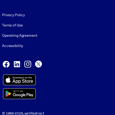
Footer legal
Privacy Policy
Terms of Use
Operating Agreement
Accessibility
Social and Apps
Facebook
LinkedIn
Instagram
X
© 1999-2026, getAbstract
© 1999-2026, getAbstract