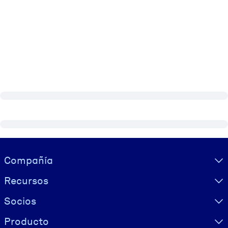
Visually hidden Text
Compañía
Recursos
Socios
Producto