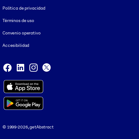
Footer legal
Política de privacidad
Términos de uso
Convenio operativo
Accesibilidad
Social and Apps
Facebook
LinkedIn
Instagram
X
© 1999-2026, getAbstract
© 1999-2026, getAbstract