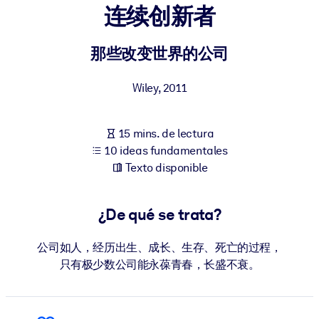
连续创新者
POR SISTEMA
Para LMS/LXP
那些改变世界的公司
Integre conocimientos verificados y breves en su LMS/LXP para
Wiley
,
2011
obtener mejores resultados de aprendizaje.
Para bibliotecas corporativas
15 mins. de lectura
Enriquezca su biblioteca corporativa con conocimientos
10 ideas fundamentales
empresariales confiables y listos para usar.
Texto disponible
Para sistemas de IA
Alimente sus sistemas de IA con conocimientos fiables y
¿De qué se trata?
estructurados para mejorar los resultados.
公司如人，经历出生、成长、生存、死亡的过程，
只有极少数公司能永葆青春，长盛不衰。