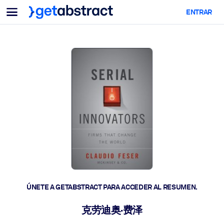
Menu
ENTRAR
Para equipos y líderes
POR CASO DE USO
Para ti
Upskilling en IA
Para sistemas de IA
Dote a sus empleados de habilidades críticas de IA.
Desarrollo de liderazgo
Prepare a sus líderes para la próxima era laboral.
Aprendizaje colaborativo
Facilite que los equipos aprendan juntos, resuelvan problemas
reales y actúen más rápido.
Upskilling y Reskilling
Desarrolle las habilidades que su plantilla necesita para el futuro.
ÚNETE A GETABSTRACT PARA ACCEDER AL RESUMEN.
Salud y bienestar
克劳迪奥·费泽
Construya una fuerza laboral más saludable y resiliente.