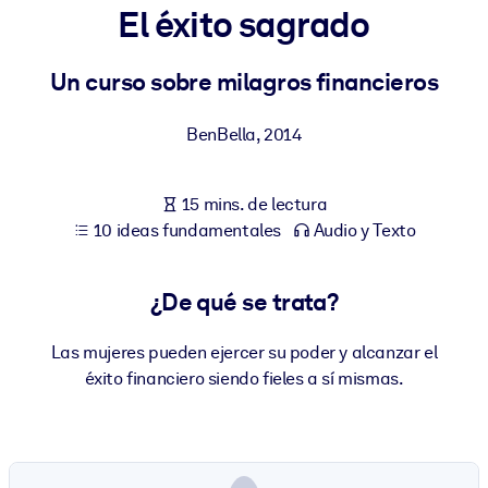
El éxito sagrado
POR SISTEMA
Para LMS/LXP
Un curso sobre milagros financieros
Integre conocimientos verificados y breves en su LMS/LXP para
BenBella
,
2014
obtener mejores resultados de aprendizaje.
Para bibliotecas corporativas
15 mins. de lectura
Enriquezca su biblioteca corporativa con conocimientos
10 ideas fundamentales
Audio y Texto
empresariales confiables y listos para usar.
Para sistemas de IA
¿De qué se trata?
Alimente sus sistemas de IA con conocimientos fiables y
estructurados para mejorar los resultados.
Las mujeres pueden ejercer su poder y alcanzar el
éxito financiero siendo fieles a sí mismas.