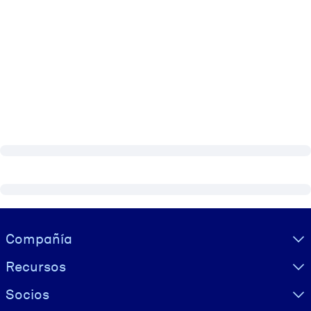
Visually hidden Text
Compañía
Recursos
Socios