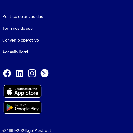
Footer legal
Política de privacidad
Términos de uso
Convenio operativo
Accesibilidad
Social and Apps
Facebook
LinkedIn
Instagram
X
© 1999-2026, getAbstract
© 1999-2026, getAbstract