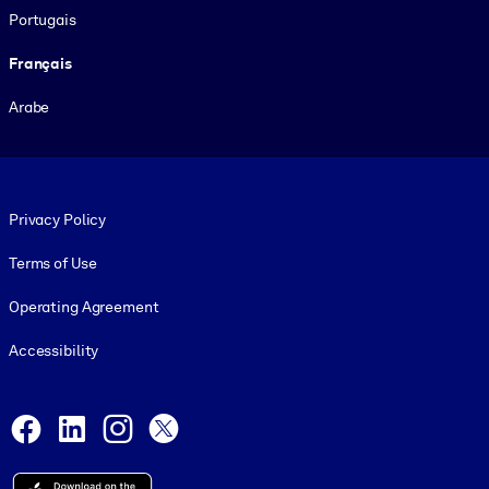
Portugais
Français
Arabe
Footer legal
Privacy Policy
Terms of Use
Operating Agreement
Accessibility
Social and Apps
Facebook
LinkedIn
Instagram
X