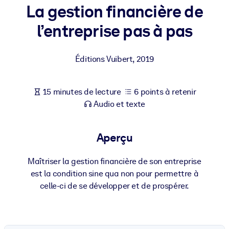
Bâtissez une main-d'œuvre plus saine et plus résiliente.
La gestion financière de
l’entreprise pas à pas
PAR SYSTÈME
Pour LMS/LXP
Éditions Vuibert
,
2019
Intégrez des connaissances vérifiées et concises dans votre
LMS/LXP pour de meilleurs résultats d'apprentissage.
15 minutes de lecture
6 points à retenir
Pour bibliothèques d'entreprise
Audio et texte
Enrichissez votre bibliothèque d'entreprise avec des connaissanc
commerciales fiables et prêtes à l'emploi.
Aperçu
Pour les systèmes d’IA
Alimentez vos systèmes d'IA avec des connaissances fiables et
Maîtriser la gestion financière de son entreprise
structurées pour améliorer les résultats.
est la condition sine qua non pour permettre à
celle-ci de se développer et de prospérer.