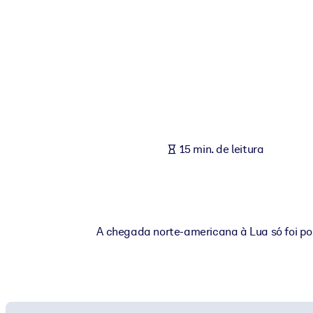
POR SISTEMA
Para LMS/LXP
Leve conhecimento verificado e conciso para seu LMS/LXP para re
Para bibliotecas corporativas
Enriqueça sua biblioteca corporativa com conhecimento de negócio
Para sistemas de IA
15 min. de leitura
Alimente seus sistemas de IA com conhecimento confiável e estrut
A chegada norte-americana à Lua só foi pos