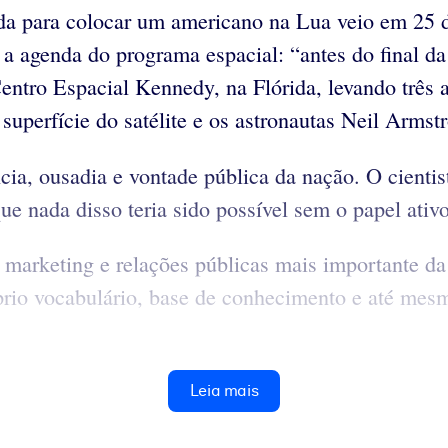
da para colocar um americano na Lua veio em 25 
a agenda do programa espacial: “antes do final da
ntro Espacial Kennedy, na Flórida, levando três as
 superfície do satélite e os astronautas Neil Arm
ência, ousadia e vontade pública da nação. O cient
e nada disso teria sido possível sem o papel ativo
 marketing e relações públicas mais importante da 
prio vocabulário, base de conhecimento e até mesm
Leia mais