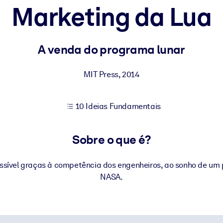
Marketing da Lua
sultados de aprendizagem mais sólidos.
A venda do programa lunar
s confiável e pronto para uso.
MIT Press
,
2014
10 Ideias Fundamentais
urado para melhorar os resultados.
Sobre o que é?
sível graças à competência dos engenheiros, ao sonho de um p
NASA.