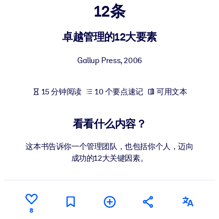
12条
按系统
面向 LMS/LXP
卓越管理的12大要素
将简短且经过验证的知识引入您的 LMS/LXP，以获得更强的学习效
果。
Gallup Press
,
2006
面向企业图书馆
用值得信赖且即插即用的商业知识丰富您的企业图书馆。
15 分钟阅读
10 个要点速记
可用文本
面向人工智能系统
利用可靠、结构化的知识为您的人工智能系统提供动力，以改善输
看看什么内容？
结果。
这本书告诉你一个管理团队，也包括你个人，迈向
成功的12大关键因素。
8