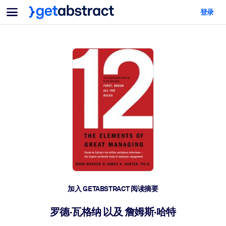
菜单
登录
面向团队与管理者
按用例
面向个人
AI 技能提升
面向人工智能系统
为您的员工配备关键的人工智能技能。
领导力发展
帮助您的管理者为未来的工作时代做好准备。
协作学习
让团队更轻松地共同学习、解决实际问题并更快采取行动。
技能提升与重塑
培养您的员工应对未来挑战所需的技能。
健康与福祉
加入 GETABSTRACT 阅读摘要
打造一支更健康、更具韧性的员工队伍。
罗德·瓦格纳 以及 詹姆斯·哈特