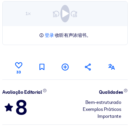
1×
登录
收听有声浓缩书。
33
Avaliação Editorial
Qualidades
8
Bem-estruturado
Exemplos Práticos
Importante