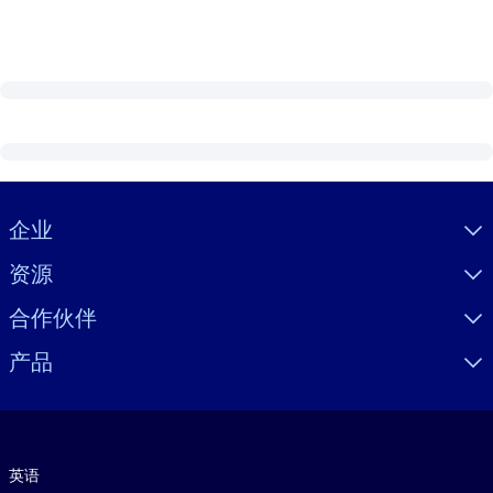
Visually hidden Text
企业
资源
合作伙伴
产品
语言
英语