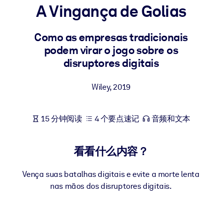
A Vingança de Golias
按系统
面向 LMS/LXP
Como as empresas tradicionais
将简短且经过验证的知识引入您的 LMS/LXP，以获得更强的学习效
podem virar o jogo sobre os
果。
disruptores digitais
面向企业图书馆
用值得信赖且即插即用的商业知识丰富您的企业图书馆。
Wiley
,
2019
面向人工智能系统
15 分钟阅读
4 个要点速记
音频和文本
利用可靠、结构化的知识为您的人工智能系统提供动力，以改善输
结果。
看看什么内容？
Vença suas batalhas digitais e evite a morte lenta
nas mãos dos disruptores digitais.