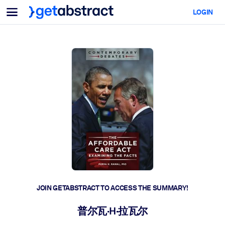
Menu
LOGIN
For Teams & Leaders
BY USE CASE
For You
AI Upskilling
For AI Systems
Equip your employees with critical AI skills.
Leadership Development
Prepare your leaders for the next era of work.
Collaborative Learning
Make it easy for teams to learn together, solve real problems, and
act faster.
Upskilling & Reskilling
Build the skills your workforce needs for what's next.
JOIN GETABSTRACT TO ACCESS THE SUMMARY!
Health & Well-Being
普尔瓦·H·拉瓦尔
Build a healthier, more resilient workforce.