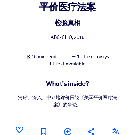
平价医疗法案
BY SYSTEM
For LMS/LXP
检验真相
Bring bite-sized, verified knowledge into your LMS/LXP for stronge
ABC-CLIO
,
2016
learning results.
For Corporate Libraries
15 min read
10 take-aways
Enrich your corporate library with trusted, ready-to-use business
Text available
knowledge.
For AI Systems
What's inside?
Fuel your AI systems with reliable, structured knowledge to improv
outputs.
清晰、深入、中立地评价围绕《美国平价医疗法
案》的争论。