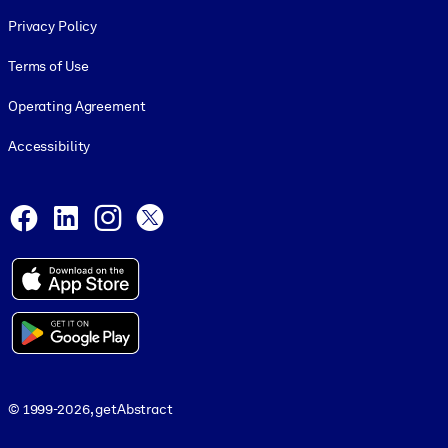
Footer legal
Privacy Policy
Terms of Use
Operating Agreement
Accessibility
Social and Apps
Facebook
LinkedIn
Instagram
X
© 1999-2026, getAbstract
© 1999-2026, getAbstract