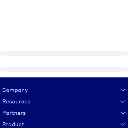
Visually hidden Text
Company
Resources
Partners
Product