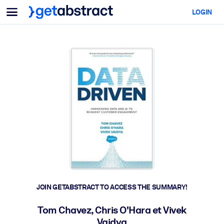
Menu
LOGIN
For Teams & Leaders
BY USE CASE
For You
AI Upskilling
For AI Systems
Equip your employees with critical AI skills.
Leadership Development
Prepare your leaders for the next era of work.
Collaborative Learning
Make it easy for teams to learn together, solve real problems, and
act faster.
Upskilling & Reskilling
Build the skills your workforce needs for what's next.
JOIN GETABSTRACT TO ACCESS THE SUMMARY!
Health & Well-Being
Tom Chavez, Chris O'Hara et Vivek
Build a healthier, more resilient workforce.
Vaidya